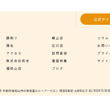
公式サイ
顔剃り
峰山店
コラム
薄毛
石川店
お問い
アクセス
訪問美容
プライ
株式会社和光
漫画特集
サイト
福知山店
ブログ
026 京都府福知山市の美容室ならヘアーサロン 理容&美容 太郎&花子 ALL RIGHTS RESER