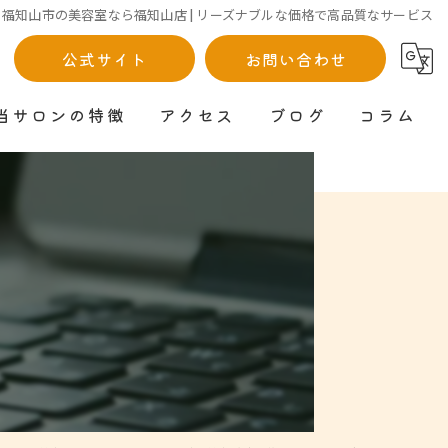
福知山市の美容室なら福知山店 | リーズナブルな価格で高品質なサービス
公式サイト
お問い合わせ
当サロンの特徴
アクセス
ブログ
コラム
パーマ
株式会社和光
カット
福知山店
カラー
峰山店
顔剃り
石川店
薄毛
訪問美容
漫画特集