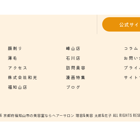
公式サイ
顔剃り
峰山店
コラム
薄毛
石川店
お問い
アクセス
訪問美容
プライ
株式会社和光
漫画特集
サイト
福知山店
ブログ
026 京都府福知山市の美容室ならヘアーサロン 理容&美容 太郎&花子 ALL RIGHTS RESER