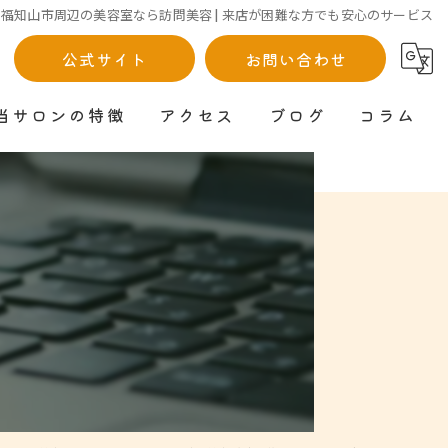
福知山市周辺の美容室なら訪問美容 | 来店が困難な方でも安心のサービス
公式サイト
お問い合わせ
当サロンの特徴
アクセス
ブログ
コラム
パーマ
株式会社和光
カット
福知山店
カラー
峰山店
顔剃り
石川店
薄毛
訪問美容
漫画特集